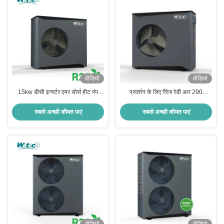
वीडियो
वीडियो
15kw डीसी इन्वर्टर एयर सोर्स हीट पंप
प्रदर्शन के लिए गैरेज रेडी आर 290
सेंट्रल हीटिंग कूलिंग के लिए डीएचडब्ल्यू
मोनोब्लॉक मिनी फुल डीसी इन्वर्टर एयर सोर्स
वाईफाई नियंत्रित
हीट पंप
सबसे अच्छी कीमत पाएं
सबसे अच्छी कीमत पाएं