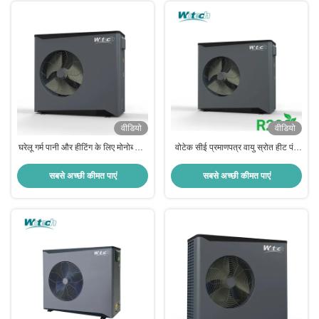
वीडियो
वीडियो
घरेलू गर्म पानी और हीटिंग के लिए मोनोब्लॉक
वोटेक सीई प्रमाणपत्र वायु स्रोत हीट पंप
फुल डीसी इन्वर्टर आर290 एयर सोर्स हीट
12kw R290 तीन चरण इन्वर्टर मोनोब्लॉक
पंप
सबसे अच्छी कीमत पाएं
सबसे अच्छी कीमत पाएं