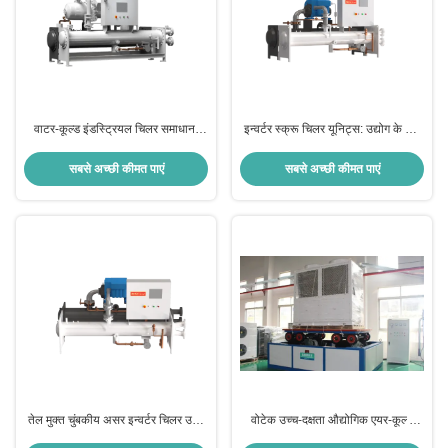
वाटर-कूल्ड इंडस्ट्रियल चिलर समाधान:
इन्वर्टर स्क्रू चिलर यूनिट्स: उद्योग के लिए
विनिर्माण और उत्पादन के लिए सटीक
उच्च-प्रदर्शन और ऊर्जा-बचत शीतलन
शीतलन
सबसे अच्छी कीमत पाएं
सबसे अच्छी कीमत पाएं
तेल मुक्त चुंबकीय असर इन्वर्टर चिलर उच्च
वोटेक उच्च-दक्षता औद्योगिक एयर-कूल्ड
दक्षता शीतलन समाधान
चिलर स्मार्ट और टिकाऊ