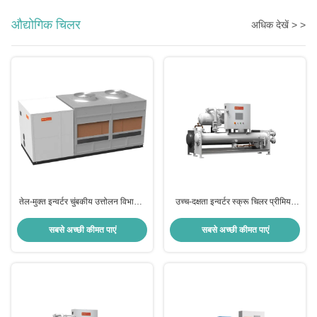
औद्योगिक चिलर
अधिक देखें > >
तेल-मुक्त इन्वर्टर चुंबकीय उत्तोलन विभाजक
उच्च-दक्षता इन्वर्टर स्क्रू चिलर प्रीमियम
एकीकृत वाष्पीकरणीय शीतलन चिलर इकाई
औद्योगिक शीतलन समाधान
सबसे अच्छी कीमत पाएं
सबसे अच्छी कीमत पाएं