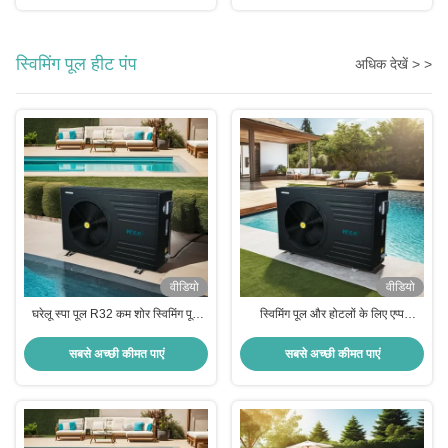
स्विमिंग पूल हीट पंप
अधिक देखें > >
वीडियो
वीडियो
घरेलू स्पा पूल R32 कम शोर स्विमिंग पूल
स्विमिंग पूल और होटलों के लिए एप्प
हीट पंप वॉटर हीटर
नियंत्रित 17kw एकल चरण ऑन/ऑफ
इलेक्ट्रिक पूल वॉटर हीटर
सबसे अच्छी कीमत पाएं
सबसे अच्छी कीमत पाएं