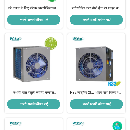
बर्फ स्नान के लिए वोटेक एक्सपीरियंस वॉटर
फ्रीस्टैंडिंग एयर सोर्स हीट पंप आइस बाथ
चिलर हमारे पोर्टेबल चिलर फॉर कोल्ड प्लंज
चिलर पोर्टेबल और कोल्ड डुबंग इनडोर के
के साथ
लिए
सबसे अच्छी कीमत पाएं
सबसे अच्छी कीमत पाएं
स्थायी खेल वसूली के लिए तत्काल
R32 चालू/बंद 2kw आइस बाथ चिलर स्पोर्ट
इलेक्ट्रिक आइस बाथ चिलर यूनिट और
रिकवर कूलिंग उपकरण 35-24C 26-24C
अंग्रेजी भाषा
सबसे अच्छी कीमत पाएं
सबसे अच्छी कीमत पाएं