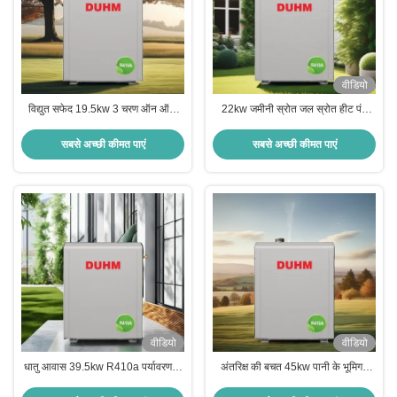
वीडियो
विद्युत सफेद 19.5kw 3 चरण ऑन ऑफ
22kw जमीनी स्रोत जल स्रोत हीट पंप
ग्राउंड स्रोत हीट पंप वॉटर हीटर शीतलन
जस्ती इस्पात और पाउडर लेपित के साथ
सबसे अच्छी कीमत पाएं
सबसे अच्छी कीमत पाएं
वीडियो
वीडियो
धातु आवास 39.5kw R410a पर्यावरण के
अंतरिक्ष की बचत 45kw पानी के भूमिगत
अनुकूल हीटिंग के लिए पानी भूतापीय गर्मी पंप
स्रोत हीटपंप भूतापीय हीटपंप कोपलैंड