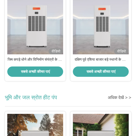
वीडियो
वीडियो
जिम कपड़े धोने और विनिर्माण संयंत्रों के लिए
दक्षिण पूर्व एशिया बाजार बड़े स्थानों के लिए
आदर्श औद्योगिक Dehumidifier
औद्योगिक Dehumidifier कम शोर निरंतर
नाली
सबसे अच्छी कीमत पाएं
सबसे अच्छी कीमत पाएं
भूमि और जल स्रोत हीट पंप
अधिक देखें > >