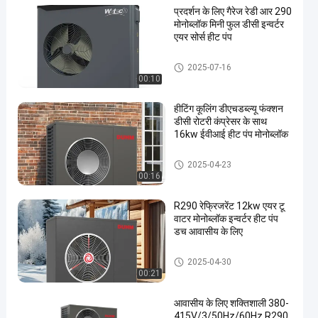
प्रदर्शन के लिए गैरेज रेडी आर 290
मोनोब्लॉक मिनी फुल डीसी इन्वर्टर
एयर सोर्स हीट पंप
R290 Inverter Monoblock Heat
2025-07-16
Pump
00:10
हीटिंग कूलिंग डीएचडब्ल्यू फंक्शन
डीसी रोटरी कंप्रेसर के साथ
16kw ईवीआई हीट पंप मोनोब्लॉक
R290 Inverter Monoblock Heat
2025-04-23
Pump
00:16
R290 रेफ्रिजरेंट 12kw एयर टू
वाटर मोनोब्लॉक इन्वर्टर हीट पंप
डच आवासीय के लिए
R290 Inverter Monoblock Heat
2025-04-30
Pump
00:21
आवासीय के लिए शक्तिशाली 380-
415V/3/50Hz/60Hz R290