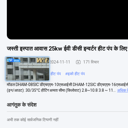
जस्ती इस्पात आवास 25kw ईवी डीसी इन्वर्टर हीट पंप के लिए 
घर हीटिंग हीट पंप
2024-11-11
171 विचार
#
wotech हीट पंप
#
इन्वर्टर हीट पंप
#
इको हीट पंप
मॉडल DHAM-08SIC डीएचएएम-10एसआईसी DHAM-12SIC डीएचएएम-16एसआईसी डीएचएएम
(इन/आउट): 30/35°C हीटिंग क्षमता सीमा (किलोवाट) 2.8~10.8 3.8 ~ 11...
अधिक दे
आगंतुक के संदेश
अभी तक कोई सार्वजनिक टिप्पणी नहीं