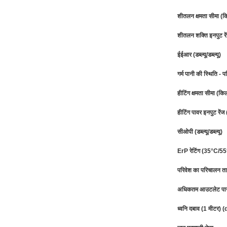
शीतलन क्षमता सीमा (क
शीतलन शक्ति इनपुट रे
ईईआर (डब्ल्यू/डब्ल्यू)
गर्म पानी की स्थिति
हीटिंग क्षमता सीमा (कि
हीटिंग पावर इनपुट रें
सीओपी (डब्ल्यू/डब्ल्यू)
ErP रेटिंग (35°C/5
परिवेश का परिचालन त
अधिकतम आउटलेट पान
ध्वनि दबाव (1 मीटर) 