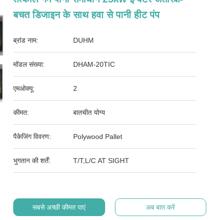
बचत डिजाइन के साथ हवा से पानी हीट पंप
ब्रांड नाम:
DUHM
मॉडल संख्या:
DHAM-20TIC
एमओक्यू:
2
कीमत:
बातचीत योग्य
पैकेजिंग विवरण:
Polywood Pallet
भुगतान की शर्तें:
T/T,L/C AT SIGHT
सबसे अच्छी कीमत पाएं
अब बात करें