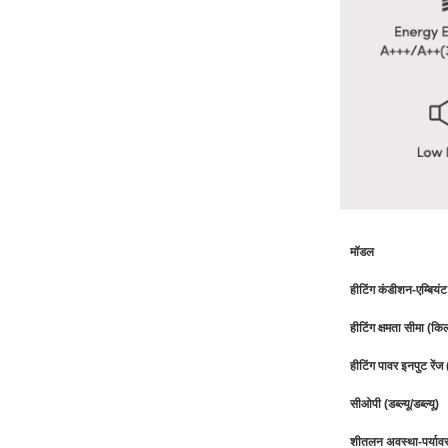
मॉडल
हीटिंग कंडीशन-एम्बिय
हीटिंग क्षमता सीमा (कि
हीटिंग पावर इनपुट रें
सीओपी (डब्ल्यू/डब्ल्यू)
शीतलन अवस्था-पर्या