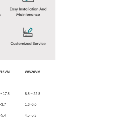
16VM
WW20VM
 ~ 17.8
8.8 ~ 22.8
~3.7
1.6~5.0
~5.4
4.5~5.3