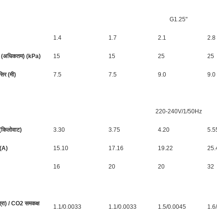
G1.25"
1.4
1.7
2.1
2.8
ावट (अधिकतम) (kPa)
15
15
25
25
सिर (मी)
7.5
7.5
9.0
9.0
220-240V/1/50Hz
(किलोवाट)
3.30
3.75
4.20
5.5
(A)
15.10
17.16
19.22
25.
16
20
20
32
ग्रा) / CO2 समकक्ष
1.1/0.0033
1.1/0.0033
1.5/0.0045
1.6