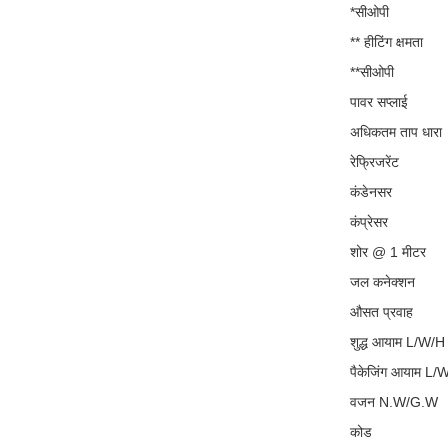
*सीओपी
** हीटिंग क्षमता
**सीओपी
पावर सप्लाई
अधिकतम ताप धारा
रेफ्रिजरेंट
कंडेनसर
कंप्रेसर
शोर @ 1 मीटर
जल कनेक्शन
औसत प्रवाह
शुद्ध आयाम L/W/H
पैकेजिंग आयाम L/
वजन N.W/G.W
कोड