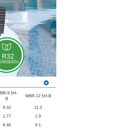
BR-9.5H-
WBR-12.5H-B
B
9.32
11.3
1.77
1.9
8.46
9.1