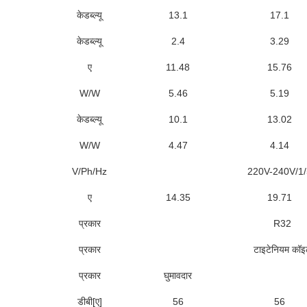
केडब्ल्यू
13.1
17.1
केडब्ल्यू
2.4
3.29
ए
11.48
15.76
W/W
5.46
5.19
केडब्ल्यू
10.1
13.02
W/W
4.47
4.14
V/Ph/Hz
220V-240V/1
ए
14.35
19.71
प्रकार
R32
प्रकार
टाइटेनियम कॉ
प्रकार
घुमावदार
डीबी[ए]
56
56