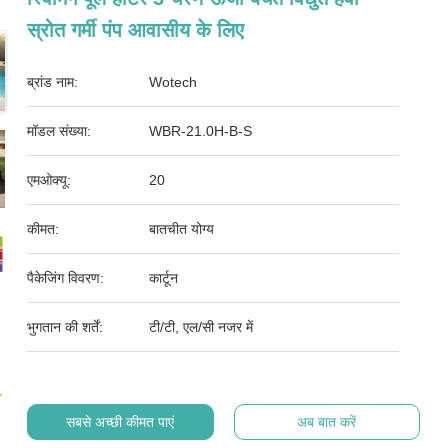
स्रोत गर्मी पंप आवासीय के लिए
ब्रांड नाम:
Wotech
मॉडल संख्या:
WBR-21.0H-B-S
एमओक्यू:
20
कीमत:
बातचीत योग्य
पैकेजिंग विवरण:
कार्टून
भुगतान की शर्तें:
टी/टी, एल/सी नजर में
सबसे अच्छी कीमत पाएं
अब बात करें