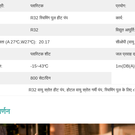
्री:
प्लास्टिक
प्रयोग:
R32 स्विमिंग पूल हीट पंप
कार्य:
R32
विद्युत आपूर्ति
्षमता (A 27℃,W27℃):
20.17
सीओपी (वा
प्लास्टिक शीट
जल प्रवाह 
न:
-15~43℃
1m(dB(A)) 
800 सेट/दिन
R32 वायु स्रोत हीट पंप
, 
होटल वायु स्रोत गर्मी पंप
, 
स्विमिंग पूल के लिए 
र्णन