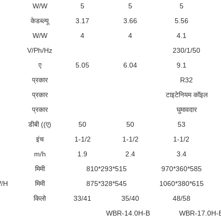
W/W
5
5
5
केडब्ल्यू
3.17
3.66
5.56
W/W
4
4
4.1
V/Ph/Hz
230/1/50
ए
5.05
6.04
9.1
प्रकार
R32
प्रकार
टाइटेनियम कॉइल
प्रकार
घुमावदार
डीबी ((ए)
50
50
53
इंच
1-1/2
1-1/2
1-1/2
m/h
1.9
2.4
3.4
मिमी
810*293*515
970*360*585
W/H
मिमी
875*328*545
1060*380*615
किलो
33/41
35/40
48/58
WBR-14.0H-B
WBR-17.0H-