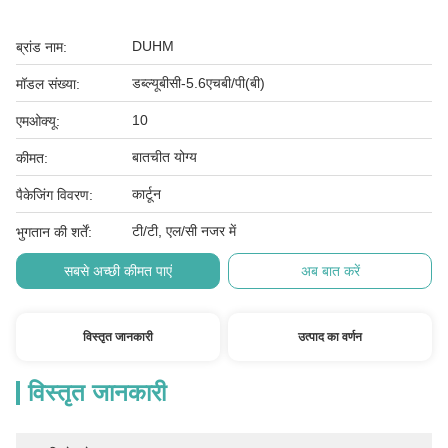
DUHM
ब्रांड नाम:
डब्ल्यूबीसी-5.6एचबी/पी(बी)
मॉडल संख्या:
10
एमओक्यू:
बातचीत योग्य
कीमत:
कार्टून
पैकेजिंग विवरण:
टी/टी, एल/सी नजर में
भुगतान की शर्तें:
सबसे अच्छी कीमत पाएं
अब बात करें
विस्तृत जानकारी
उत्पाद का वर्णन
विस्तृत जानकारी