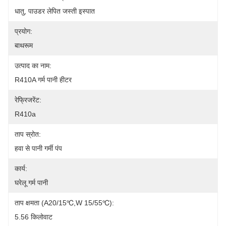
धातु, पाउडर लेपित जस्ती इस्पात
प्रयोग:
बाथरूम
उत्पाद का नाम:
R410A गर्म पानी हीटर
रेफ्रिजरेंट:
R410a
ताप स्रोत:
हवा से पानी गर्मी पंप
कार्य:
घरेलू गर्म पानी
ताप क्षमता (A20/15℃,W 15/55℃):
5.56 किलोवाट