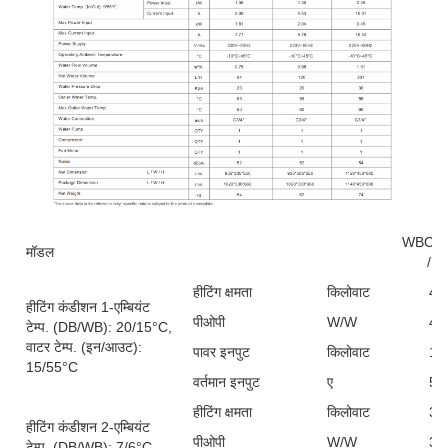
WBC-4
मॉडल
/P(
हीटिंग क्षमता
किलोवाट
4.
हीटिंग कंडीशन 1-एम्बियंट
पीओपी
W/W
4.
टेम्प. (DB/WB): 20/15°C,
वाटर टेम्प. (इन/आउट):
पावर इनपुट
किलोवाट
1.
15/55°C
वर्तमान इनपुट
ए
5.
हीटिंग क्षमता
किलोवाट
3.
हीटिंग कंडीशन 2-एम्बियंट
पीओपी
W/W
3.
टेम्प. (DB/WB): 7/6°C,