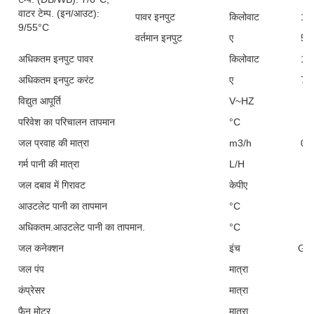
वाटर टेम्प. (इन/आउट):
पावर इनपुट
किलोवाट
1.
9/55°C
वर्तमान इनपुट
ए
5.
अधिकतम इनपुट पावर
किलोवाट
1.
अधिकतम इनपुट करंट
ए
7.
विद्युत आपूर्ति
V~HZ
परिवेश का परिचालन तापमान
°C
जल प्रवाह की मात्रा
m3/h
0.
गर्म पानी की मात्रा
L/H
9
जल दबाव में गिरावट
केपीए
2
आउटलेट पानी का तापमान
°C
5
अधिकतम.आउटलेट पानी का तापमान.
°C
जल कनेक्शन
इंच
G3/
जल पंप
मात्रा
1
कंप्रेसर
मात्रा
1
फैन मोटर
मात्रा
1