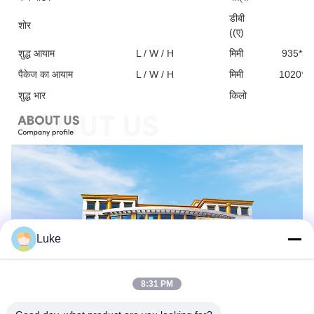
डीबी
शोर
5
((ए)
शुद्ध आयाम
L / W / H
मिमी
935*30
पैकेज का आयाम
L / W / H
मिमी
1020*3
शुद्ध भार
किलो
5
Luke
8:31 PM