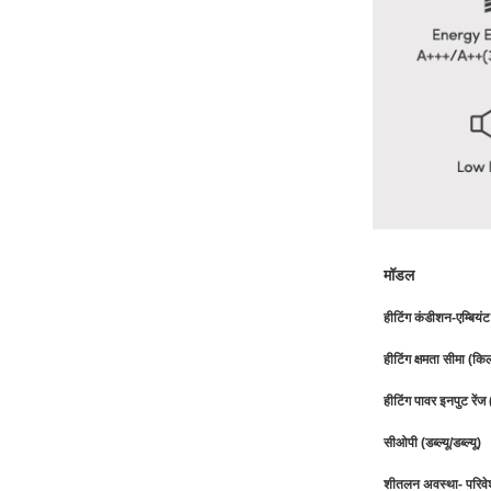
मॉडल
हीटिंग कंडीशन-एम्बिय
हीटिंग क्षमता सीमा (कि
हीटिंग पावर इनपुट रें
सीओपी (डब्ल्यू/डब्ल्यू)
शीतलन अवस्था- परिव