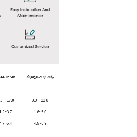
M-16SIA
डीएचएएम-20एसआईए
.8 ~ 17.8
8.8 ~ 22.8
1.2~3.7
1.6~5.0
4.7~5.4
4.5~5.3