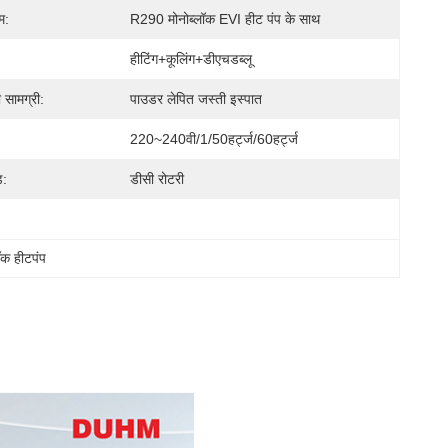
म:
R290 मोनोब्लॉक EVI हीट पंप के साथ
हीटिंग+कूलिंग+डीएचडब्लू
 सामग्री:
पाउडर लेपित जस्ती इस्पात
:
220~240वी/1/50हर्ट्ज/60हर्ट्ज
ड:
डीसी रोटरी
ॉक हीटपंप