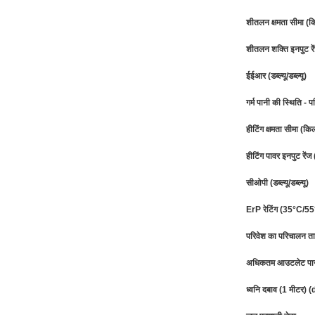
शीतलन क्षमता सीमा (क
शीतलन शक्ति इनपुट रे
ईईआर (डब्ल्यू/डब्ल्यू)
गर्म पानी की स्थिति
हीटिंग क्षमता सीमा (कि
हीटिंग पावर इनपुट रें
सीओपी (डब्ल्यू/डब्ल्यू)
ErP रेटिंग (35°C/5
परिवेश का परिचालन त
अधिकतम आउटलेट पान
ध्वनि दबाव (1 मीटर) 