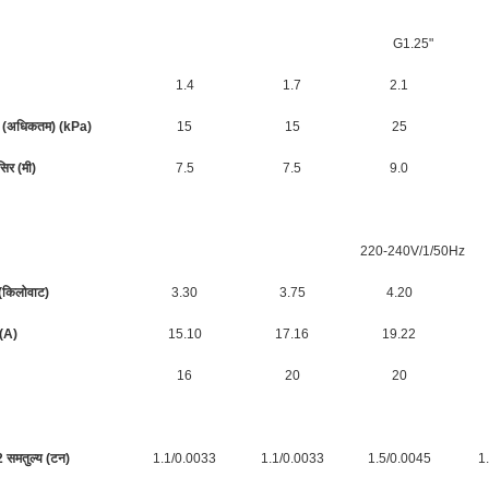
G1.25"
1.4
1.7
2.1
ावट (अधिकतम) (kPa)
15
15
25
सिर (मी)
7.5
7.5
9.0
220-240V/1/50Hz
(किलोवाट)
3.30
3.75
4.20
(A)
15.10
17.16
19.22
16
20
20
 समतुल्य (टन)
1.1/0.0033
1.1/0.0033
1.5/0.0045
1