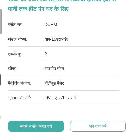
पानी तक हीट पंप घर के लिए
ब्रांड नाम:
DUHM
मॉडल संख्या:
धाम-16एसआईए
एमओक्यू:
2
कीमत:
बातचीत योग्य
पैकेजिंग विवरण:
पॉलीवुड पैलेट
भुगतान की शर्तें:
टी/टी, एल/सी नजर में
सबसे अच्छी कीमत पाएं
अब बात करें