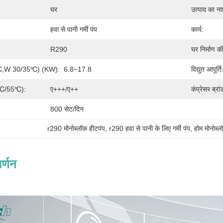
घर
उत्पाद का ना
हवा से पानी गर्मी पंप
कार्य:
R290
घर निर्माण की
/6℃,W 30/35℃) (kW):
6.8~17.8
विद्युत आपूर्ति
35℃/55℃):
ए+++/ए++
कंप्रेसर ब्रां
800 सेट/दिन
r290 मोनोब्लॉक हीटपंप
, 
r290 हवा से पानी के लिए गर्मी पंप
, 
होम मोनोब्ल
र्णन